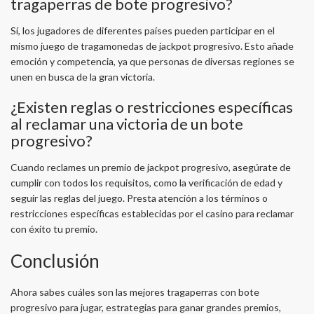
tragaperras de bote progresivo?
Sí, los jugadores de diferentes países pueden participar en el
mismo juego de tragamonedas de jackpot progresivo. Esto añade
emoción y competencia, ya que personas de diversas regiones se
unen en busca de la gran victoria.
¿Existen reglas o restricciones específicas
al reclamar una victoria de un bote
progresivo?
Cuando reclames un premio de jackpot progresivo, asegúrate de
cumplir con todos los requisitos, como la verificación de edad y
seguir las reglas del juego. Presta atención a los términos o
restricciones específicas establecidas por el casino para reclamar
con éxito tu premio.
Conclusión
Ahora sabes cuáles son las mejores tragaperras con bote
progresivo para jugar, estrategias para ganar grandes premios,