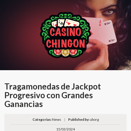
Tragamonedas de Jackpot
Progresivo con Grandes
Ganancias
Categorias:
News
|
Published by:
aborg
15/03/2024