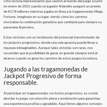
Otra victoria impresionante que cautivó al mundo del juego ocurrió
en enero de 2013 cuando un jugador finlandés aseguró un premio
de €17.8 millones mientras jugaba en línea a la tragamonedas Mega
Fortune. Imagínate en su lugar, viendo cómo los carretes
mostraban la combinación ganadora que cambiaría para siempre su
panorama financiero.
Estas victorias son un testimonio del potencial transformador de
los jackpots progresivos, donde una sola apuesta puede llevar a
riquezas inimaginables. Aunque tales victorias son raras, nos
recuerdan que la posibilidad de ganar en grande siempre está al
alcance cuando se giran los carretes de estos juegos lucrativos.
Jugando a las tragamonedas de
Jackpot Progresivo de forma
responsable.
Al participar en tragamonedas con botes progresivos, es crucial
abordar tu juego con atención plena y moderación para garantizar
una experiencia positiva y agradable. Aquí tienes algunos consejos