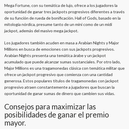
Mega Fortune, con su temática de lujo, ofrece a los jugadores la
oportunidad de ganar tres jackpots progresivos diferentes a través
de su función de rueda de bonificación. Hall of Gods, basado en la
mitología nórdica, presume tanto de un mini como de un midi
jackpot, además del masivo mega jackpot.
Los jugadores también acuden en masa a Arabian Nights y Major
Millions en busca de emociones con sus jackpots progresivos.
Arabian Nights presenta una temática árabe y un jackpot
acumulado que puede alcanzar sumas sustanciales. Por otro lado,
Major Millions es una tragamonedas clásica con temática militar que
ofrece un jackpot progresivo que comienza con una cantidad
generosa. Estos populares títulos de tragamonedas con jackpot
progresivo atraen constantemente a jugadores que buscan la
oportunidad de ganar sumas de dinero que cambien sus vidas.
Consejos para maximizar las
posibilidades de ganar el premio
mayor.